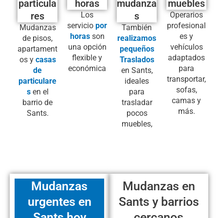
particula
horas
mudanza
muebles
res
Los
s
Operarios
servicio
por
profesional
Mudanzas
También
horas
son
es y
de pisos,
realizamos
una opción
vehículos
apartament
pequeños
flexible y
adaptados
os y
casas
Traslados
económica
para
de
en Sants,
transportar,
particulare
ideales
sofas,
s
en el
para
camas y
barrio de
trasladar
más.
Sants.
pocos
muebles,
Mudanzas
Mudanzas en
urgentes en
Sants y barrios
Sants hoy
cercanos