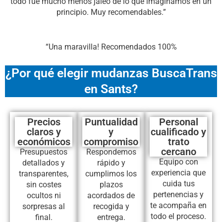
todo fue mucho menos jaleo de lo que imaginamos en un
principio. Muy recomendables.”
“Una maravilla! Recomendados 100%
¿Por qué elegir mudanzas BuscaTrans
en Sants?
Precios
Puntualidad
Personal
claros y
y
cualificado y
económicos
compromiso
trato
cercano
Presupuestos
Respondemos
Equipo con
detallados y
rápido y
experiencia que
transparentes,
cumplimos los
cuida tus
sin costes
plazos
pertenencias y
ocultos ni
acordados de
te acompaña en
sorpresas al
recogida y
todo el proceso.
final.
entrega.